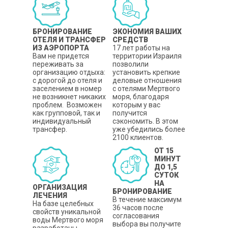
БРОНИРОВАНИЕ
ЭКОНОМИЯ ВАШИХ
ОТЕЛЯ И ТРАНСФЕР
СРЕДСТВ
ИЗ АЭРОПОРТА
17 лет работы на
Вам не придется
территории Израиля
переживать за
позволили
организацию отдыха:
установить крепкие
с дорогой до отеля и
деловые отношения
заселением в номер
с отелями Мертвого
не возникнет никаких
моря, благодаря
проблем. Возможен
которым у вас
как групповой, так и
получится
индивидуальный
сэкономить. В этом
трансфер.
уже убедились более
2100 клиентов.
ОТ 15
МИНУТ
ДО 1,5
СУТОК
НА
ОРГАНИЗАЦИЯ
БРОНИРОВАНИЕ
ЛЕЧЕНИЯ
В течение максимум
На базе целебных
36 часов после
свойств уникальной
согласования
воды Мертвого моря
выбора вы получите