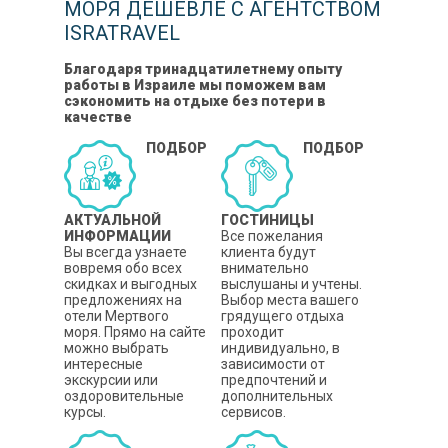
МОРЯ ДЕШЕВЛЕ С АГЕНТСТВОМ
ISRATRAVEL
Благодаря тринадцатилетнему опыту
работы в Израиле мы поможем вам
сэкономить на отдыхе без потери в
качестве
ПОДБОР
ПОДБОР
АКТУАЛЬНОЙ
ГОСТИНИЦЫ
ИНФОРМАЦИИ
Все пожелания
Вы всегда узнаете
клиента будут
вовремя обо всех
внимательно
скидках и выгодных
выслушаны и учтены.
предложениях на
Выбор места вашего
отели Мертвого
грядущего отдыха
моря. Прямо на сайте
проходит
можно выбрать
индивидуально, в
интересные
зависимости от
экскурсии или
предпочтений и
оздоровительные
дополнительных
курсы.
сервисов.