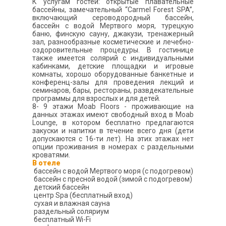
К услугам гостей: открытые плавательные
бассейны, замечательный “Carmel Forest SPA”,
включающий сероводородный бассейн,
бассейн с водой Мертвого моря, турецкую
баню, финскую сауну, джакузи, тренажерный
зал, разнообразные косметические и лечебно-
оздоровительные процедуры. В гостинице
также имеется солярий с индивидуальными
кабинками, детские площадки и игровые
комнаты, хорошо оборудованные банкетные и
конференц-залы для проведения лекций и
семинаров, бары, рестораны, развдекательные
программы для взрослых и для детей.
8- 9 этажи Moab Floors - проживающие на
данных этажах имеют свободный вход в Moab
Lounge, в котором бесплатно предлагаются
закуски и напитки в течение всего дня (дети
допускаются с 16-ти лет). На этих этажах нет
опции проживания в номерах с раздельными
кроватями.
В отеле
бассейн с водой Мертвого моря (с подогревом)
бассейн с пресной водой (зимой с подогревом)
детский бассейн
центр Spa (бесплатный вход)
сухая и влажная сауна
раздельный соляриум
бесплатный Wi-Fi