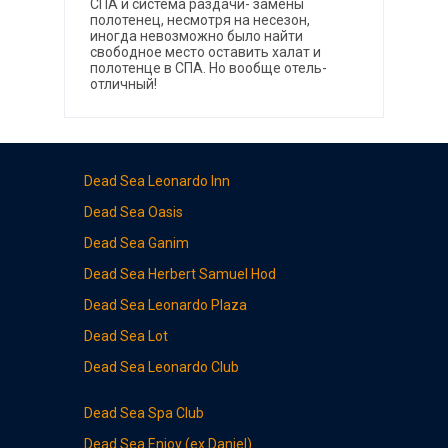
СПА и система раздачи- замены
полотенец, несмотря на несезон,
иногда невозможно было найти
свободное место оставить халат и
полотенце в СПА. Но вообще отель-
отличный!
Dead Sea Leonardo Inn
Dead Sea
Oasis
Dead Sea
Ganim
Dead Sea
Herbert Samuel Hod
Dead Sea Leonardo
Plaza
Dead Sea
Lot
Dead Sea
Leonardo Club
Dead Sea
Spa Club
Dead Sea
Enjoy (ex Daniel)