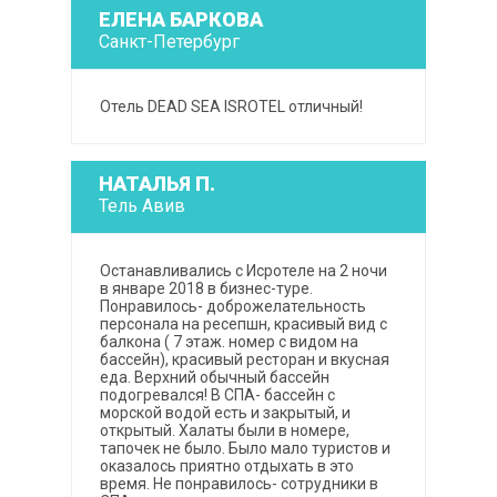
ЕЛЕНА БАРКОВА
Санкт-Петербург
Отель DEAD SEA ISROTEL отличный!
НАТАЛЬЯ П.
Тель Авив
Останавливались с Исротеле на 2 ночи
в январе 2018 в бизнес-туре.
Понравилось- доброжелательность
персонала на ресепшн, красивый вид с
балкона ( 7 этаж. номер с видом на
бассейн), красивый ресторан и вкусная
еда. Верхний обычный бассейн
подогревался! В СПА- бассейн с
морской водой есть и закрытый, и
открытый. Халаты были в номере,
тапочек не было. Было мало туристов и
оказалось приятно отдыхать в это
время. Не понравилось- сотрудники в