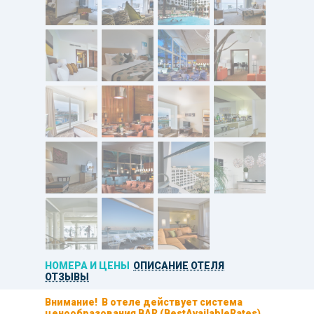
НОМЕРА И ЦЕНЫ
ОПИСАНИЕ ОТЕЛЯ
ОТЗЫВЫ
Внимание! В отеле действует система
ценообразования
BAR (BestAvailableRates)
,