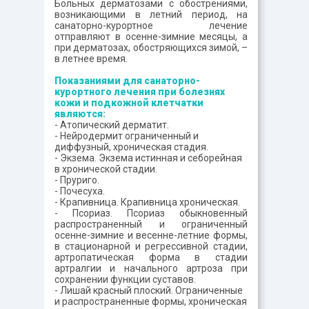
Больных дерматозами с обострениями,
возникающими в летний период, на
санаторно-курортное лечение
отправляют в осенне-зимние месяцы, а
при дерматозах, обостряющихся зимой, –
в летнее время.
Показаниями для санаторно-
курортного лечения при болезнях
кожи и подкожной клетчатки
являются:
- Атопический дерматит.
- Нейродермит ограниченный и
диффузный, хроническая стадия.
- Экзема. Экзема истинная и себорейная
в хронической стадии.
- Пруриго.
- Почесуха.
- Крапивница. Крапивница хроническая.
- Псориаз. Псориаз обыкновенный
распространенный и ограниченный
осенне-зимние и весенне-летние формы,
в стационарной и регрессивной стадии,
артропатическая форма в стадии
артралгии и начального артроза при
сохранении функции суставов.
- Лишай красный плоский. Ограниченные
и распространенные формы, хроническая