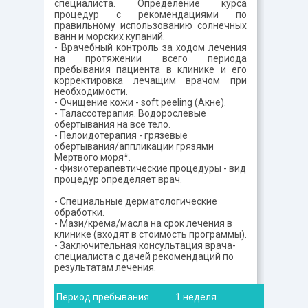
специалиста. Определение курса
процедур с рекомендациями по
правильному использованию солнечных
ванн и морских купаний.
- Врачебный контроль за ходом лечения
на протяжении всего периода
пребывания пациента в клинике и его
корректировка лечащим врачом при
необходимости.
- Очищение кожи - soft peeling (Акне).
- Талассотерапия. Водорослевые
обертывания на все тело.
- Пелоидотерапия - грязевые
обертывания/аппликации грязями
Мертвого моря*.
- Физиотерапевтические процедуры - вид
процедур определяет врач.
- Специальные дерматологические
обработки.
- Мази/крема/масла на срок лечения в
клинике (входят в стоимость программы).
- Заключительная консультация врача-
специалиста с дачей рекомендаций по
результатам лечения.
Период пребывания
1 неделя
2 не