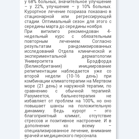
у 68% больных, значительное улучшение
– у 22%, улучшение – у 10% больных.
Курортное лечение псориаза показано в
стационарной или регрессирующей
стадии. Оптимальный сезон для этого с
середины марта до середины ноября.
При витилиго рекомендован 4-
недельный курс с обязательным
повторным лечением. Согласно
результатам рандомизированных
исследований Отдела клинической и
экспериментальной дерматологии
Университета Брэдфорда
(Великобритания) инициирование
репигментации наблюдается уже со
второй недели (10-16 день) при
комбинации климатотерапии на Мертвом
море (21 день) и наружной терапии, по
сравнению с обычной терапией.
Разумеется, бальнеотерапия не
избавляет от проблем на 100%, но оно
повышает шансы на положительную
динамику. Ведь курорт – это
благоприятный климат, отсутствие
стрессов и позитивное настроение. И в
дополнение ко всему –
специализированное лечение, внимание
врачей и медицинского персонала.